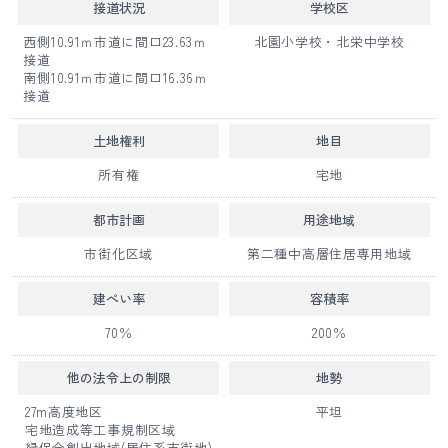
接道状況
学校区
西側10.91ｍ市道に間口23.63ｍ
北園小学校・北栄中学校
接道
南側10.91ｍ市道に間口16.36ｍ
接道
土地権利
地目
所有権
宅地
都市計画
用途地域
市街化区域
第二種中高層住居専用地域
建ぺい率
容積率
70％
200％
他の法令上
の制限
地勢
27m高度地区
平坦
宅地造成等工事規制区域
緑保全創出地域(居住系市街地)