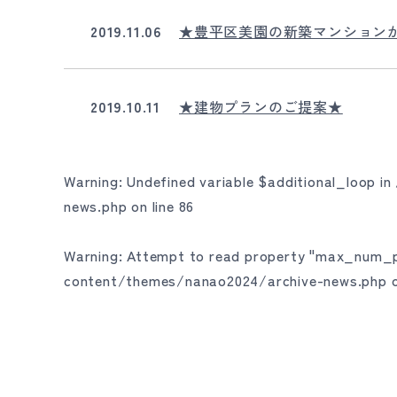
2019.11.06
★豊平区美園の新築マンション
2019.10.11
★建物プランのご提案★
Warning
: Undefined variable $additional_loop in
news.php
on line
86
Warning
: Attempt to read property "max_num_p
content/themes/nanao2024/archive-news.php
o