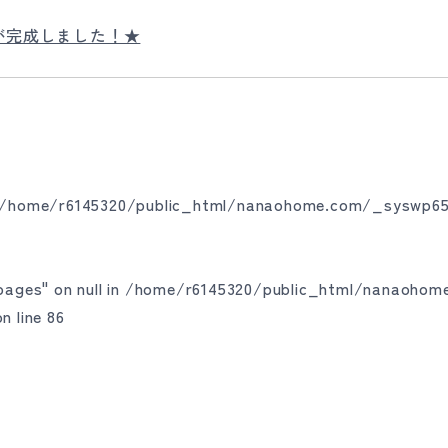
が完成しました！★
/home/r6145320/public_html/nanaohome.com/_syswp65
ages" on null in
/home/r6145320/public_html/nanaoho
n line
86