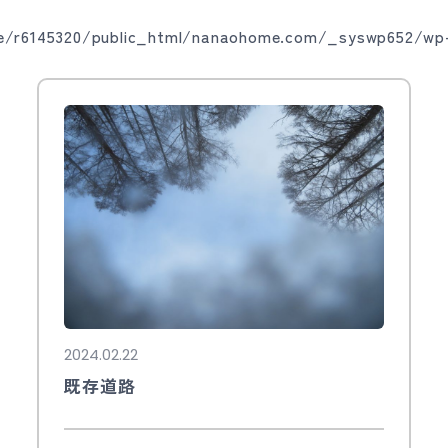
/r6145320/public_html/nanaohome.com/_syswp652/wp-
2024.02.22
既存道路