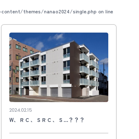
content/themes/nanao2024/single.php
on line
2024.02.15
W、ＲＣ、ＳＲＣ、Ｓ…？？？